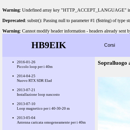
Warning
: Undefined array key "HTTP_ACCEPT_LANGUAGE" i
Deprecated
: substr(): Passing null to parameter #1 ($string) of type s
Warning
: Cannot modify header information - headers already sent b
HB9EIK
Corsi
2016-01-26
Sopralluogo a
Piccolo loop per i 40m
2014-04-25
Nuovo RTX SDR Elad
2013-07-21
Installazione loop nascosto
2013-07-10
Loop magnetico per i 40-30-20 m
2013-05-04
Antenna caricata omogeneamente per i 40m