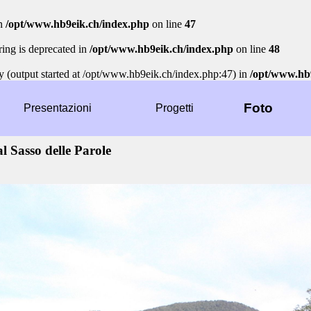
n
/opt/www.hb9eik.ch/index.php
on line
47
tring is deprecated in
/opt/www.hb9eik.ch/index.php
on line
48
y (output started at /opt/www.hb9eik.ch/index.php:47) in
/opt/www.hb
Foto
Presentazioni
Progetti
l Sasso delle Parole