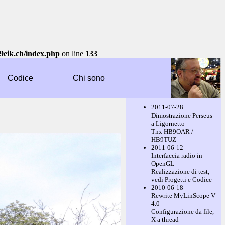
9eik.ch/index.php
on line
133
Codice
Chi sono
2011-07-28
Dimostrazione Perseus
a Ligornetto
Tnx HB9OAR /
HB9TUZ
2011-06-12
Interfaccia radio in
OpenGL
Realizzazione di test,
vedi Progetti e Codice
2010-06-18
Rewrite MyLinScope V
4.0
Configurazione da file,
X a thread