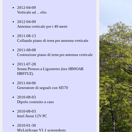
2012-04-09
Verticale ad ... elio
2012-04-09
Antenna verticale per i 40 metri
2011-08-13
Collaudo piano di terra per antenna verticale
2011-08-08
Costruzione piano di terra per antenna verticale
2011-07-28
Serata Perseus a Ligornetto (tnx HB9OAR
HB9TUZ)
2011-04-06
Generatore di segnali con SI570
2010-08-03
Dipolo costruito a caso
2010-08-03
Intel Atom 12V PC
2010-01-30
MyLinScope V1.1 screenshots