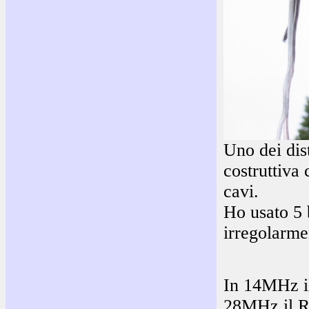
Uno dei dis
costruttiva 
cavi.
Ho usato 5 
irregolarme
In 14MHz il
28MHz il R