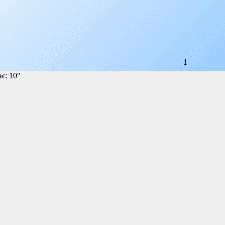
w: 10"