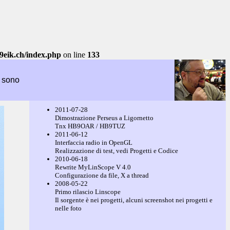
9eik.ch/index.php
on line
133
 sono
2011-07-28
Dimostrazione Perseus a Ligornetto
Tnx HB9OAR / HB9TUZ
2011-06-12
Interfaccia radio in OpenGL
Realizzazione di test, vedi Progetti e Codice
2010-06-18
Rewrite MyLinScope V 4.0
Configurazione da file, X a thread
2008-05-22
Primo rilascio Linscope
Il sorgente è nei progetti, alcuni screenshot nei progetti e
nelle foto