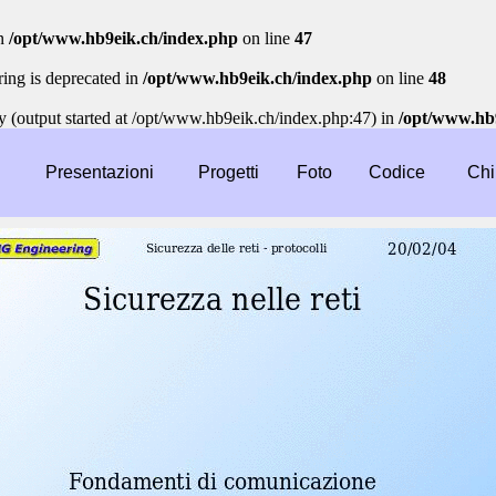
n
/opt/www.hb9eik.ch/index.php
on line
47
tring is deprecated in
/opt/www.hb9eik.ch/index.php
on line
48
y (output started at /opt/www.hb9eik.ch/index.php:47) in
/opt/www.hb
i
Presentazioni
Progetti
Foto
Codice
Chi