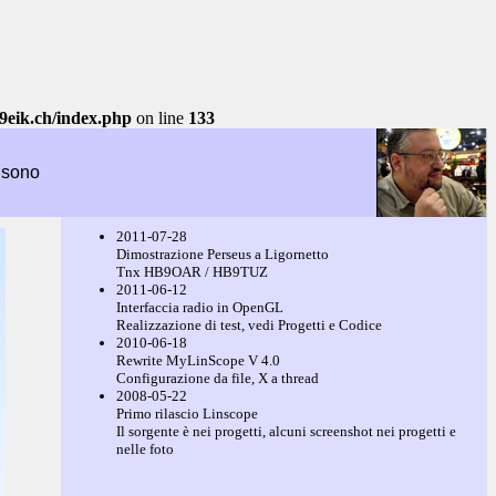
9eik.ch/index.php
on line
133
 sono
2011-07-28
Dimostrazione Perseus a Ligornetto
Tnx HB9OAR / HB9TUZ
2011-06-12
Interfaccia radio in OpenGL
Realizzazione di test, vedi Progetti e Codice
2010-06-18
Rewrite MyLinScope V 4.0
Configurazione da file, X a thread
2008-05-22
Primo rilascio Linscope
Il sorgente è nei progetti, alcuni screenshot nei progetti e
nelle foto