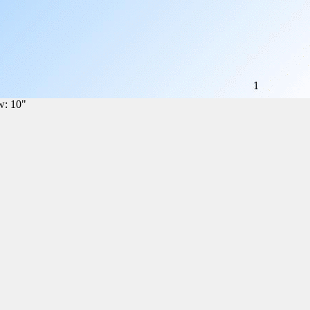
w: 10"