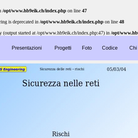
n
/opt/www.hb9eik.ch/index.php
on line
47
tring is deprecated in
/opt/www.hb9eik.ch/index.php
on line
48
y (output started at /opt/www.hb9eik.ch/index.php:47) in
/opt/www.hb
Presentazioni
Progetti
Foto
Codice
Chi